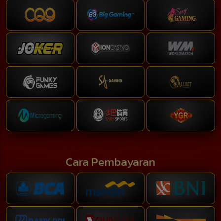
Cara Pembayaran