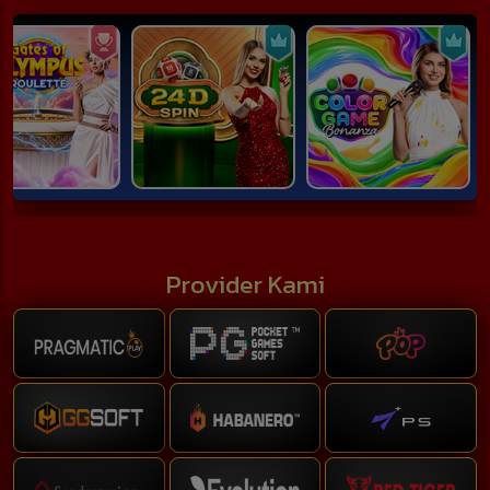
Provider Kami