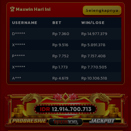
🏆 Maxwin Hari Ini
Selengkapnya
USERNAME
BET
WIN/LOSE
D*****
Rp 7.360
Rp 14.977.379
X*****
Rp 9.516
Rp 5.891.378
P*****
Rp 7.752
Rp 7.157.408
X*****
Rp 1.773
Rp 7.770.505
A***
Rp 4.619
Rp 10.106.518
H***
Rp 14.331
Rp 13.787.046
Q***
Rp 2.298
Rp 11.887.189