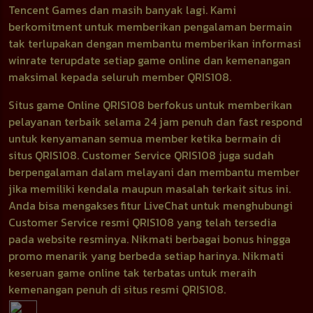
Tencent Games dan masih banyak lagi. Kami
berkomitment untuk memberikan pengalaman bermain
tak terlupakan dengan membantu memberikan informasi
winrate terupdate setiap game online dan kemenangan
maksimal kepada seluruh member QRIS108.
Situs game Online QRIS108 berfokus untuk memberikan
pelayanan terbaik selama 24 jam penuh dan fast respond
untuk kenyamanan semua member ketika bermain di
situs QRIS108. Customer Service QRIS108 juga sudah
berpengalaman dalam melayani dan membantu member
jika memiliki kendala maupun masalah terkait situs ini.
Anda bisa mengakses fitur LiveChat untuk menghubungi
Customer Service resmi QRIS108 yang telah tersedia
pada website resminya. Nikmati berbagai bonus hingga
promo menarik yang berbeda setiap harinya. Nikmati
keseruan game online tak terbatas untuk meraih
kemenangan penuh di situs resmi QRIS108.