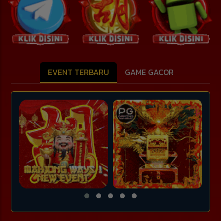
EVENT TERBARU
GAME GACOR