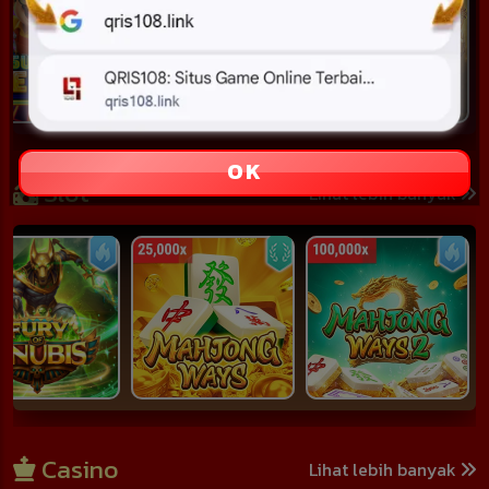
OK
Slot
Lihat lebih banyak
Casino
Lihat lebih banyak