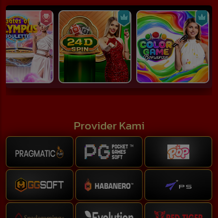
Provider Kami