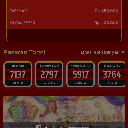
SitiChar*****0
Rp. 400.000
*****neStar20
Rp. 250.000
YusufT***h12
Rp. 750.000
Pasaran Togel
Lihat lebih banyak
SINGAPORE
HONGKONG POOLS
HONGKONG LOTTO
SYDNEY LOTTO
7137
2797
5917
3764
22 : 04 : 25
03 : 04 : 25
03 : 04 : 25
17 : 59 : 25