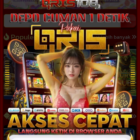
Populer
Lihat lebih banyak
2
1
2
Terbaru
Lihat lebih banyak