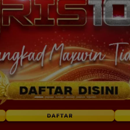
DAFTAR