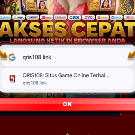
🏆
BARU
GAME GACOR
V
K
P
R
OK
A
A
V