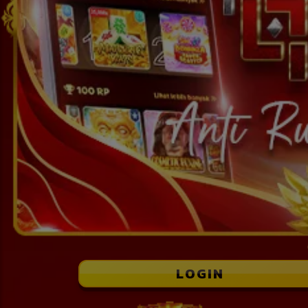
LOGIN