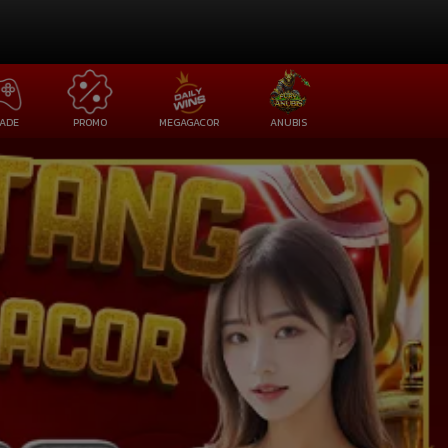
ADE
PROMO
MEGAGACOR
ANUBIS