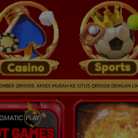
IS108 DENGAN LINK "QRIS108.LINK" SALAM GACOR QRIS108.