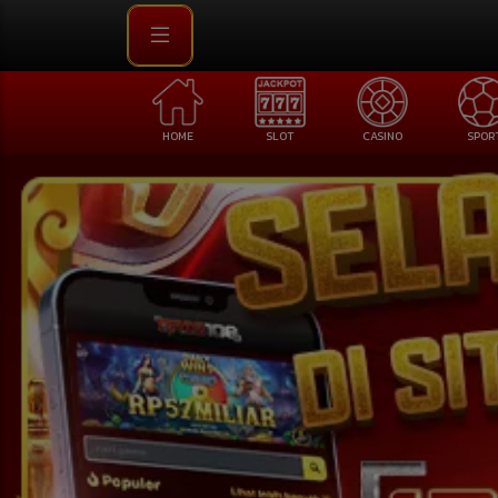
HOME
SLOT
CASINO
SPOR