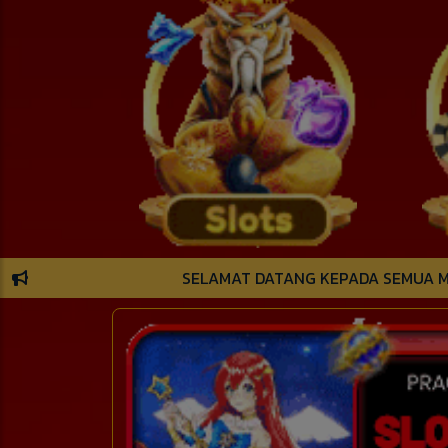
KEPADA SEMUA MEMBER QRIS108. AKSES MUDAH KE SITUS QR