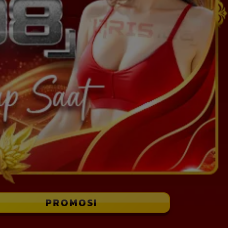
PROMOSI