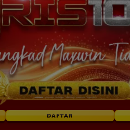
DAFTAR