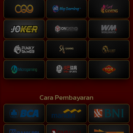
Cara Pembayaran