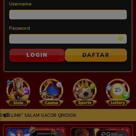
Username
Password
LOGIN
DAFTAR
COR QRIS108.