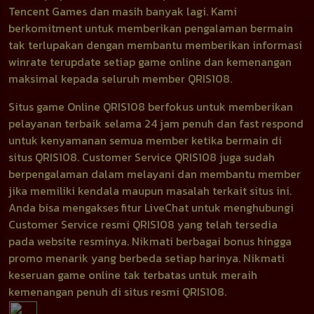
Tencent Games dan masih banyak lagi. Kami
berkomitment untuk memberikan pengalaman bermain
tak terlupakan dengan membantu memberikan informasi
winrate terupdate setiap game online dan kemenangan
maksimal kepada seluruh member QRIS108.
Situs game Online QRIS108 berfokus untuk memberikan
pelayanan terbaik selama 24 jam penuh dan fast respond
untuk kenyamanan semua member ketika bermain di
situs QRIS108. Customer Service QRIS108 juga sudah
berpengalaman dalam melayani dan membantu member
jika memiliki kendala maupun masalah terkait situs ini.
Anda bisa mengakses fitur LiveChat untuk menghubungi
Customer Service resmi QRIS108 yang telah tersedia
pada website resminya. Nikmati berbagai bonus hingga
promo menarik yang berbeda setiap harinya. Nikmati
keseruan game online tak terbatas untuk meraih
kemenangan penuh di situs resmi QRIS108.