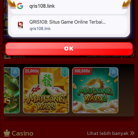
OK
Slot
Lihat lebih banyak
Casino
Lihat lebih banyak