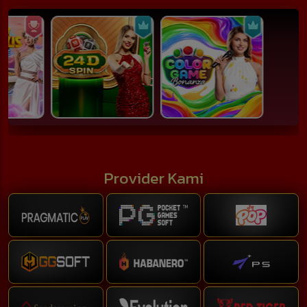
Provider Kami