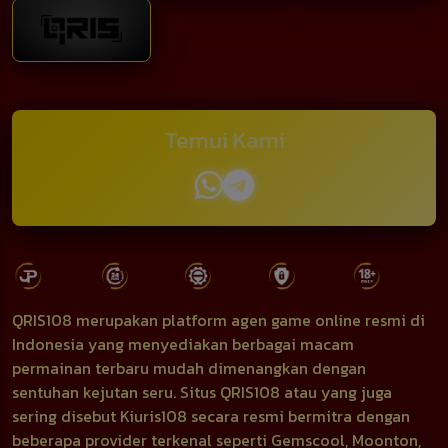
Temui Kami
QRIS108 merupakan platform agen game online resmi di
Indonesia yang menyediakan berbagai macam
permainan terbaru mudah dimenangkan dengan
sentuhan kejutan seru. Situs QRIS108 atau yang juga
sering disebut Kiuris108 secara resmi bermitra dengan
beberapa provider terkenal seperti Gemscool, Moonton,