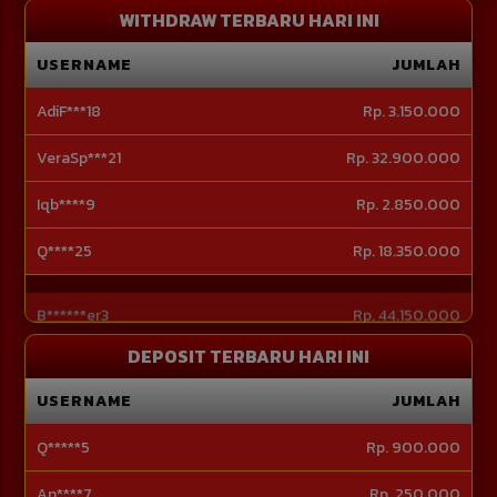
WITHDRAW TERBARU HARI INI
USERNAME
JUMLAH
VeraSp***21
Rp. 32.900.000
Iqb****9
Rp. 2.850.000
Q****25
Rp. 18.350.000
B******er3
Rp. 44.150.000
Vera****d21
Rp. 6.550.000
DEPOSIT TERBARU HARI INI
USERNAME
JUMLAH
An****7
Rp. 250.000
O*****ight11
Rp. 950.000