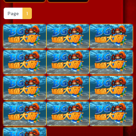
Page
1