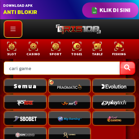
DOWNLOAD APK
KLIK DI SINI
ANTI BLOKIR
SLOT
CASINO
SPORT
TOGEL
TABLE
FISHING
C
Semua