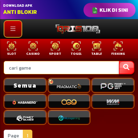
DOWNLOAD APK
KLIK DI SINI
ANTI BLOKIR
T
CASINO
SPORT
TOGEL
TABLE
FISHING
COCK F.
Semua
Page
1