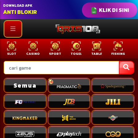
DOWNLOAD APK
KLIK DI SINI
ANTI BLOKIR
CASINO
SPORT
TOGEL
TABLE
FISHING
COCK F.
Semua