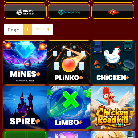
Page
1
2
3