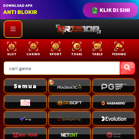
DOWNLOAD APK
KLIK DI SINI
ANTI BLOKIR
CASINO
SPORT
TOGEL
TABLE
FISHING
COCK F.
Semua