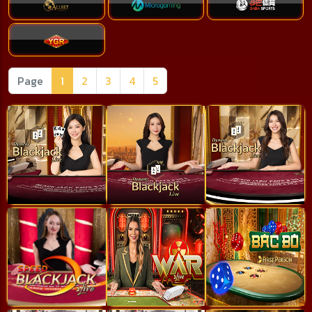
Page
1
2
3
4
5