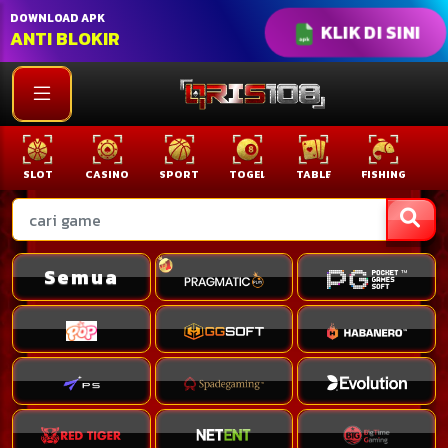
DOWNLOAD APK
KLIK DI SINI
ANTI BLOKIR
SLOT
CASINO
SPORT
TOGEL
TABLE
FISHING
C
Semua