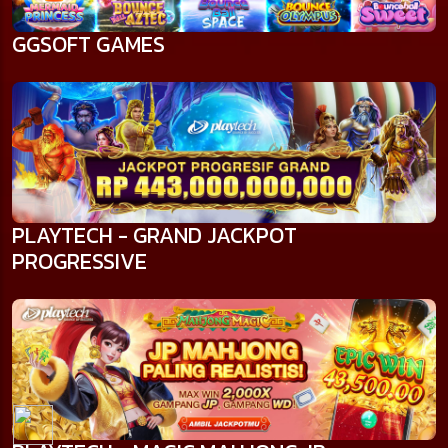
GGSOFT GAMES
PLAYTECH - GRAND JACKPOT
PROGRESSIVE