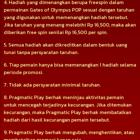
4. Hadiah yang dimenangkan berupa freespin dalam
permainan Gates of Olympus POP sesuai dengan taruhan
yang digunakan untuk memenangkan hadiah tersebut.
Jika taruhan yang menang melebihi Rp 16,500, maka akan
diberikan free spin senilai Rp 16,500 per spin.
5. Semua hadiah akan dikreditkan dalam bentuk uang
tunai tanpa persyaratan taruhan.
6. Tiap pemain hanya bisa memenangkan 1 hadiah selama
periode promosi.
7. Tidak ada persyaratan minimal taruhan.
8. Pragmatic Play berhak meninjau aktivitas pemain
untuk mencegah terjadinya kecurangan. Jika ditemukan
kecurangan, maka Pragmatic Play berhak membatalkan
hadiah dari hasil kecurangan pemain tersebut.
9. Pragmatic Play berhak mengubah, menghentikan, atau
membatalkan promosi kapan saja.