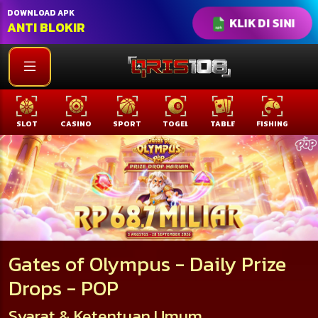
DOWNLOAD APK
KLIK DI SINI
ANTI BLOKIR
SLOT
CASINO
SPORT
TOGEL
TABLE
FISHING
C
Gates of Olympus - Daily Prize
Drops - POP
Syarat & Ketentuan Umum