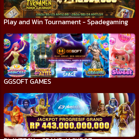
Play and Win Tournament - Spadegaming
GGSOFT GAMES