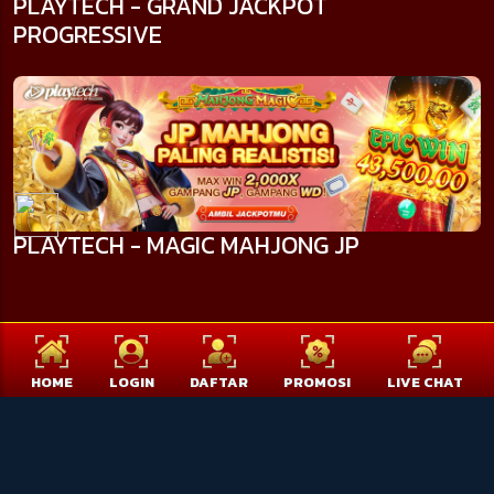
PLAYTECH - GRAND JACKPOT
PROGRESSIVE
PLAYTECH - MAGIC MAHJONG JP
HOME
LOGIN
DAFTAR
PROMOSI
LIVE CHAT