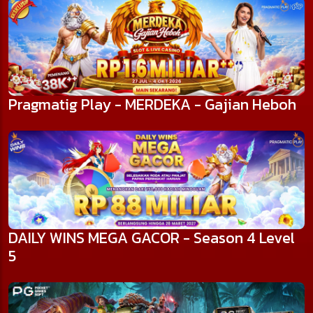
Pragmatig Play - MERDEKA - Gajian Heboh
DAILY WINS MEGA GACOR - Season 4 Level
5