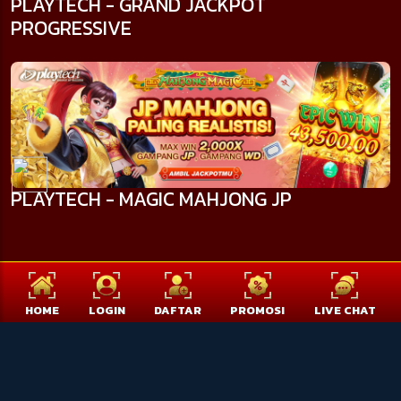
PLAYTECH - GRAND JACKPOT
PROGRESSIVE
PLAYTECH - MAGIC MAHJONG JP
HOME
LOGIN
DAFTAR
PROMOSI
LIVE CHAT