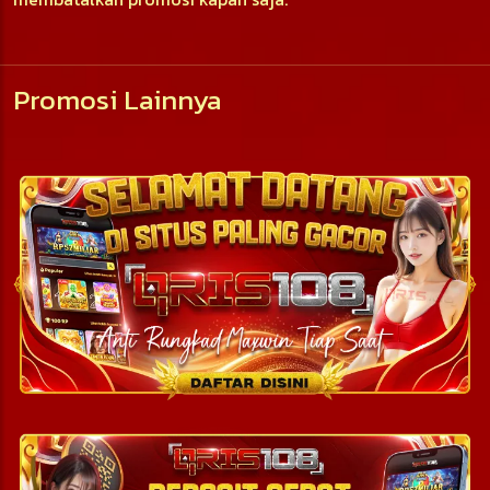
Promosi Lainnya