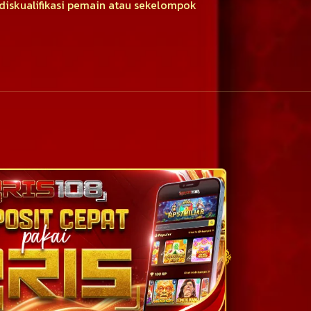
iskualifikasi pemain atau sekelompok