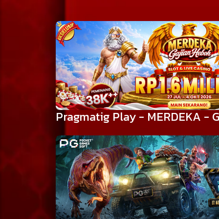
Pragmatig Play - MERDEKA - 