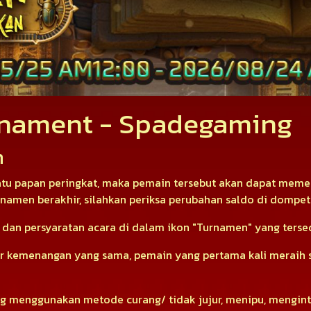
rnament - Spadegaming
m
 satu papan peringkat, maka pemain tersebut akan dapat meme
rnamen berakhir, silahkan periksa perubahan saldo di dompet
 dan persyaratan acara di dalam ikon "Turnamen" yang terse
or kemenangan yang sama, pemain yang pertama kali meraih sk
menggunakan metode curang/ tidak jujur, menipu, mengintim