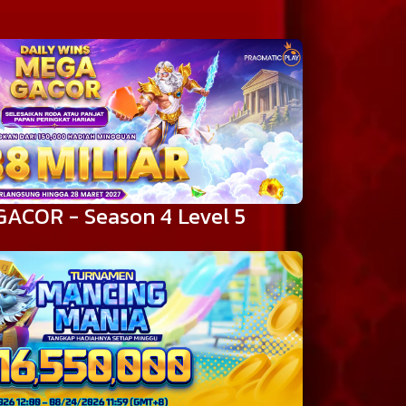
ACOR - Season 4 Level 5