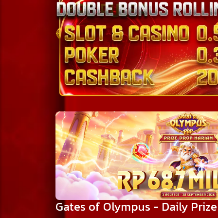
Gates of Olympus - Daily Priz