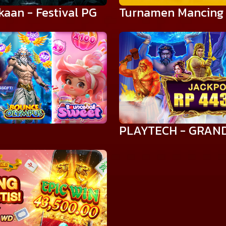
aan - Festival PG
Turnamen Mancing 
PLAYTECH - GRAN